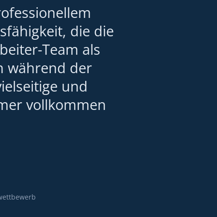
rofessionellem
fähigkeit, die die
beiter-Team als
h während der
elseitige und
mmer vollkommen
wettbewerb