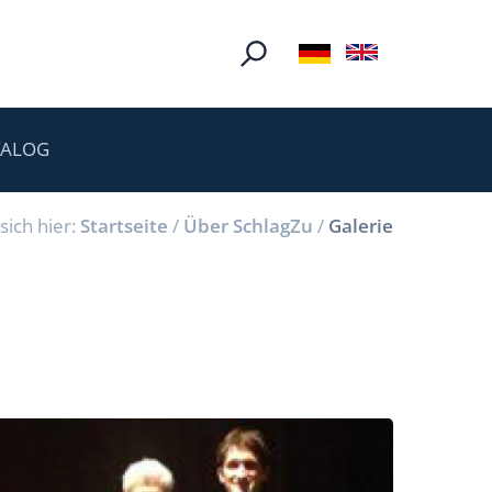
TALOG
sich hier:
Startseite
/
Über SchlagZu
/
Galerie