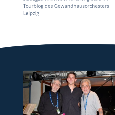
Tourblog des Gewandhausorchesters
Leipzig