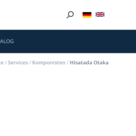
TALOG
te
/
Services
/
Komponisten
/
Hisatada Otaka