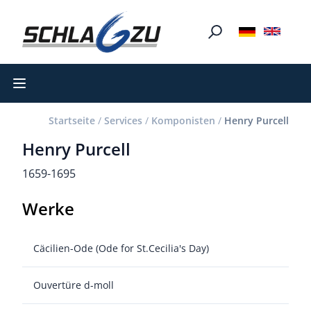
Open main menu
Startseite
/
Services
/
Komponisten
/
Henry Purcell
Henry Purcell
1659-1695
Werke
Cäcilien-Ode (Ode for St.Cecilia's Day)
Ouvertüre d-moll