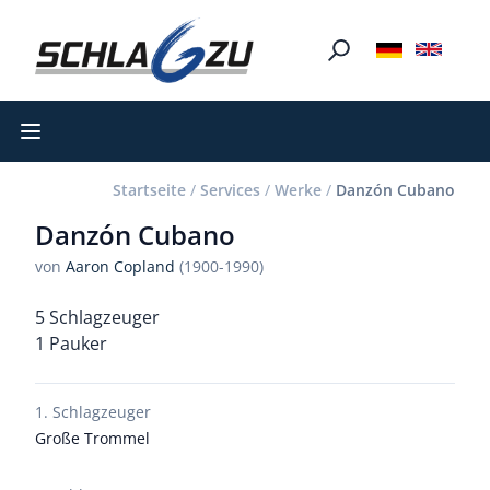
Open main menu
Startseite
/
Services
/
Werke
/
Danzón Cubano
Danzón Cubano
von
Aaron Copland
(1900-1990)
5 Schlagzeuger
1 Pauker
1. Schlagzeuger
Große Trommel