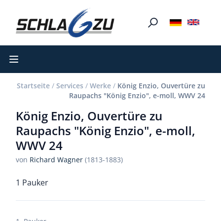
Open main menu
Startseite
/
Services
/
Werke
/
König Enzio, Ouvertüre zu
Raupachs "König Enzio", e-moll, WWV 24
König Enzio, Ouvertüre zu
Raupachs "König Enzio", e-moll,
WWV 24
von
Richard Wagner
(1813-1883)
1 Pauker