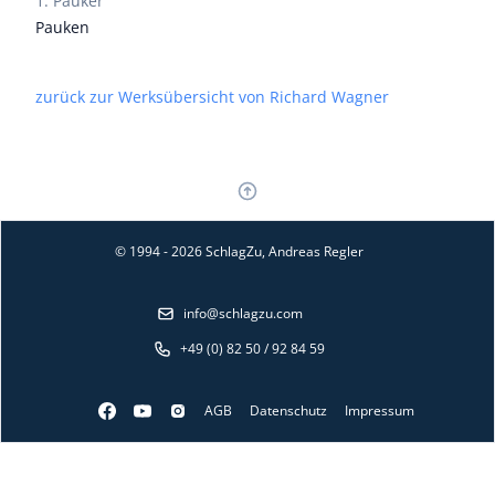
1. Pauker
Pauken
zurück zur Werksübersicht von Richard Wagner
© 1994 - 2026 SchlagZu, Andreas Regler
info@schlagzu.com
+49 (0) 82 50 / 92 84 59
AGB
Datenschutz
Impressum