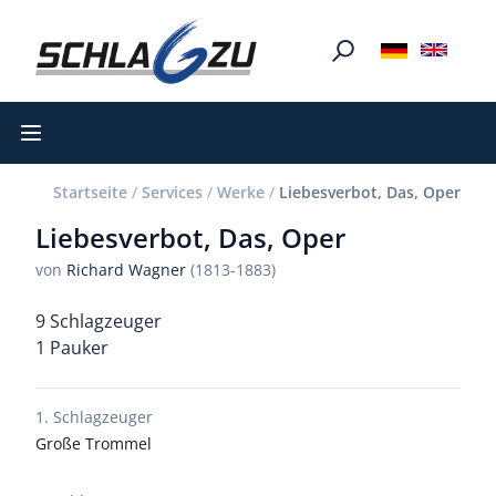
Open main menu
Startseite
/
Services
/
Werke
/
Liebesverbot, Das, Oper
Liebesverbot, Das, Oper
von
Richard Wagner
(1813-1883)
9 Schlagzeuger
1 Pauker
1. Schlagzeuger
Große Trommel