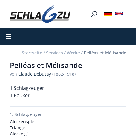
Open main menu
Startseite
/
Services
/
Werke
/
Pelléas et Mélisande
Pelléas et Mélisande
von
Claude Debussy
(1862-1918)
1 Schlagzeuger
1 Pauker
1. Schlagzeuger
Glockenspiel
Triangel
Glocke g‘