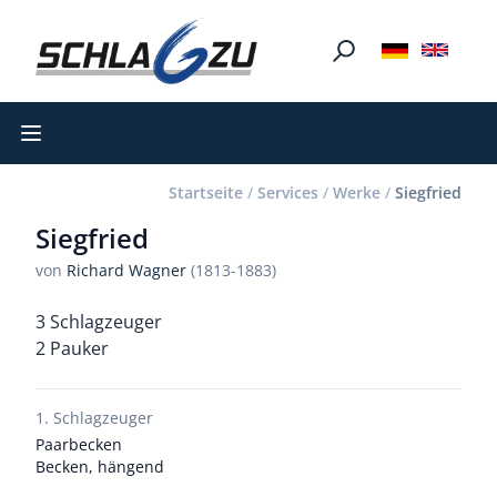
Open main menu
Startseite
/
Services
/
Werke
/
Siegfried
Siegfried
von
Richard Wagner
(1813-1883)
3 Schlagzeuger
2 Pauker
1. Schlagzeuger
Paarbecken
Becken, hängend