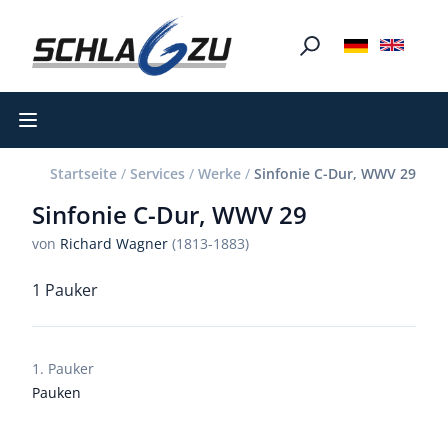
Open main menu
Startseite
/
Services
/
Werke
/
Sinfonie C-Dur, WWV 29
Sinfonie C-Dur, WWV 29
von
Richard Wagner
(1813-1883)
1 Pauker
1. Pauker
Pauken