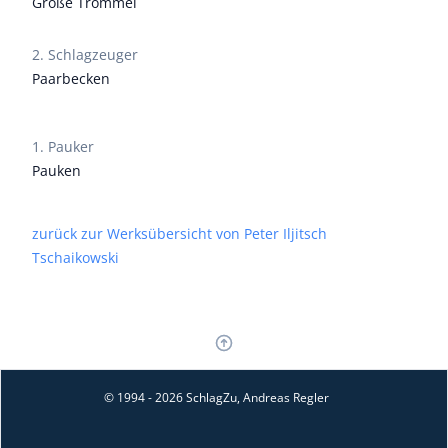
Große Trommel
2. Schlagzeuger
Paarbecken
1. Pauker
Pauken
zurück zur Werksübersicht von Peter Iljitsch
Tschaikowski
© 1994 - 2026 SchlagZu, Andreas Regler