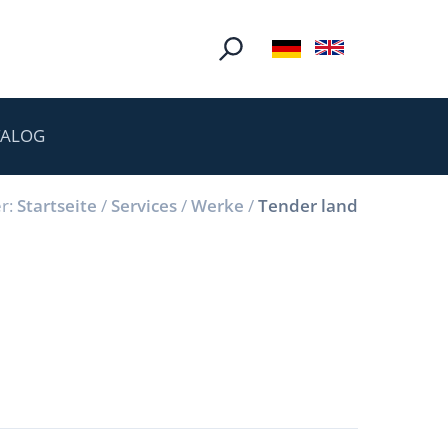
TALOG
r:
Startseite
/
Services
/
Werke
/
Tender land