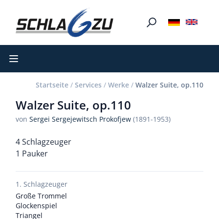
Open main menu
Startseite
/
Services
/
Werke
/
Walzer Suite, op.110
Walzer Suite, op.110
von
Sergei Sergejewitsch Prokofjew
(1891-1953)
4 Schlagzeuger
1 Pauker
1. Schlagzeuger
Große Trommel
Glockenspiel
Triangel