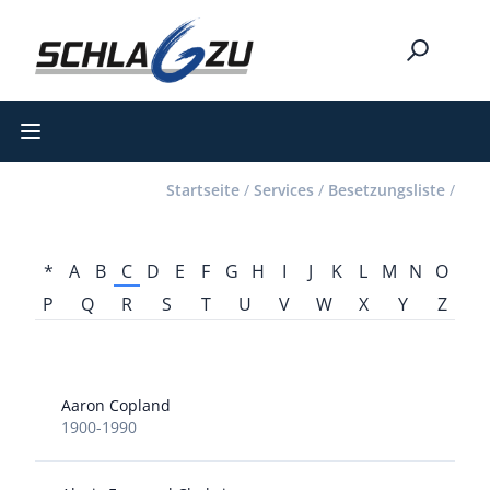
Open main menu
Startseite
/
Services
/
Besetzungsliste
/
*
A
B
C
D
E
F
G
H
I
J
K
L
M
N
O
P
Q
R
S
T
U
V
W
X
Y
Z
Aaron Copland
1900-1990