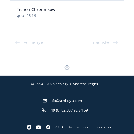
Tichon Chrennikow
geb. 1913
vorherige
nächste
© 1994 - 2026 SchlagZu, Andreas Regler
info@schlagzu.com
+49 (0) 82 50 / 92 84 59
AGB
Datenschutz
Impressum