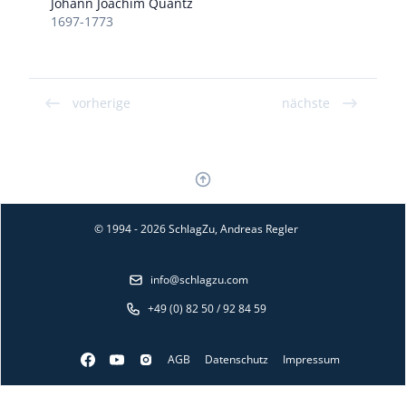
Johann Joachim Quantz
1697-1773
vorherige
nächste
© 1994 - 2026 SchlagZu, Andreas Regler
info@schlagzu.com
+49 (0) 82 50 / 92 84 59
AGB
Datenschutz
Impressum