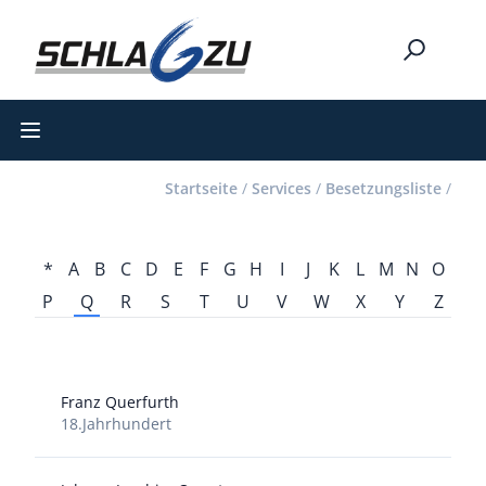
Open main menu
Startseite
/
Services
/
Besetzungsliste
/
*
A
B
C
D
E
F
G
H
I
J
K
L
M
N
O
P
Q
R
S
T
U
V
W
X
Y
Z
Franz Querfurth
18.Jahrhundert