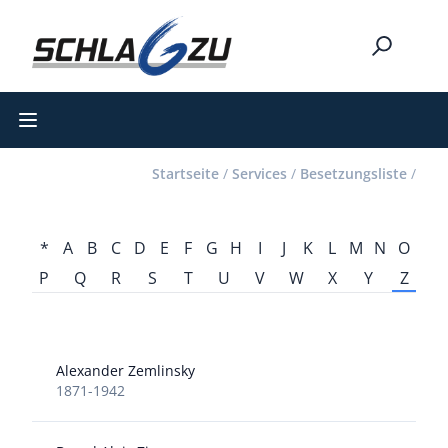
Open main menu
Startseite
/
Services
/
Besetzungsliste
/
*
A
B
C
D
E
F
G
H
I
J
K
L
M
N
O
P
Q
R
S
T
U
V
W
X
Y
Z
Alexander Zemlinsky
1871-1942