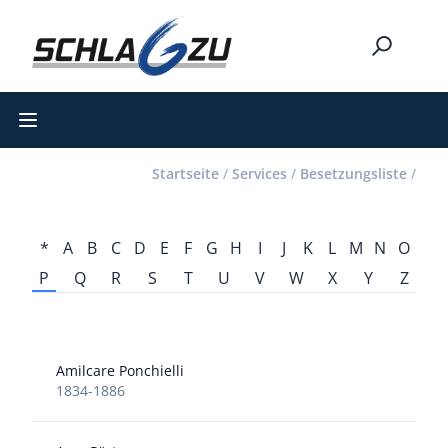
Open main menu
Startseite
/
Services
/
Besetzungsliste
/
*
A
B
C
D
E
F
G
H
I
J
K
L
M
N
O
P
Q
R
S
T
U
V
W
X
Y
Z
Amilcare Ponchielli
1834-1886