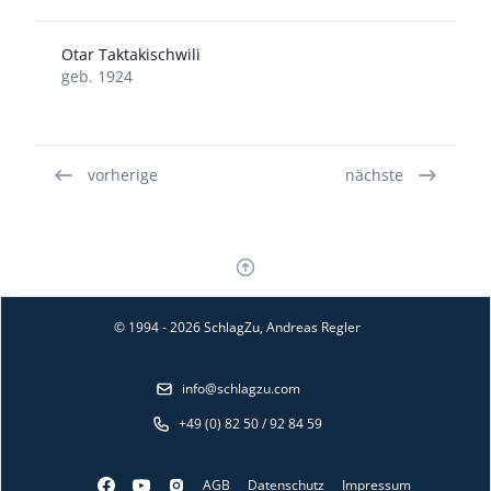
Otar Taktakischwili
geb. 1924
vorherige
nächste
© 1994 - 2026 SchlagZu, Andreas Regler
info@schlagzu.com
+49 (0) 82 50 / 92 84 59
AGB
Datenschutz
Impressum