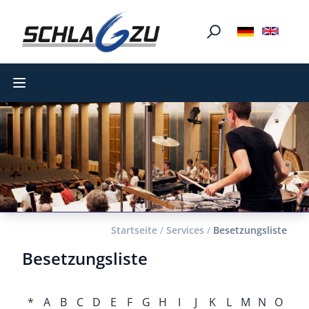
Open main menu
Startseite
/
Services
/
Besetzungsliste
Besetzungsliste
*
A
B
C
D
E
F
G
H
I
J
K
L
M
N
O