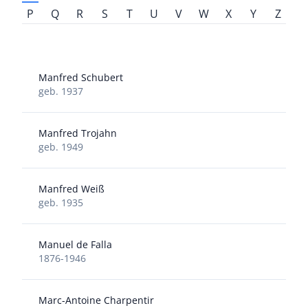
P
Q
R
S
T
U
V
W
X
Y
Z
Manfred Schubert
geb. 1937
Manfred Trojahn
geb. 1949
Manfred Weiß
geb. 1935
Manuel de Falla
1876-1946
Marc-Antoine Charpentir