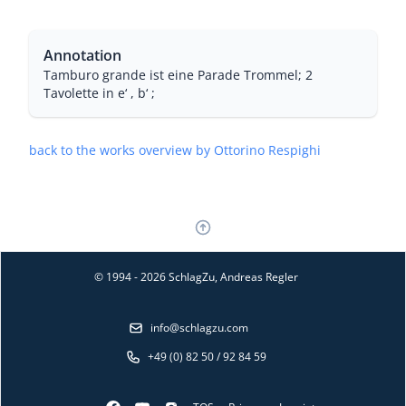
Annotation
Tamburo grande ist eine Parade Trommel; 2
Tavolette in e‘ , b‘ ;
back to the works overview by Ottorino Respighi
© 1994 - 2026 SchlagZu, Andreas Regler
info@schlagzu.com
+49 (0) 82 50 / 92 84 59