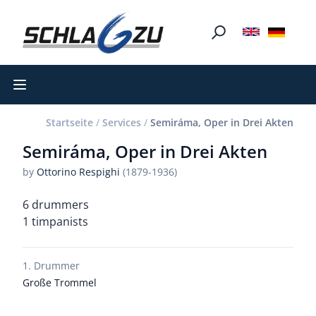
Open main menu
Startseite
/
Services
/
Semiráma, Oper in Drei Akten
Semiráma, Oper in Drei Akten
by
Ottorino Respighi
(1879-1936)
6 drummers
1 timpanists
1. Drummer
Große Trommel