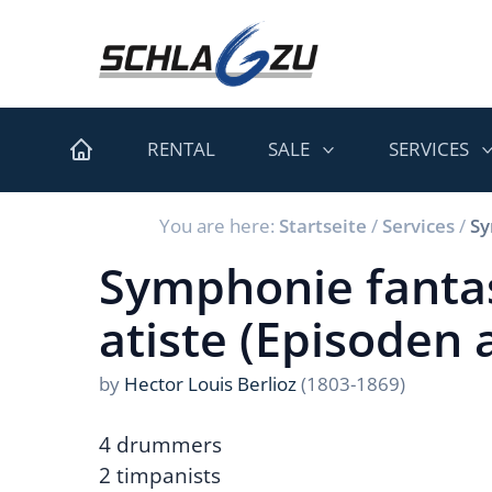
RENTAL
SALE
SERVICES
You are here:
Startseite
/
Services
/
Sy
Symphonie fantas
atiste (Episoden
by
Hector Louis Berlioz
(1803-1869)
4 drummers
2 timpanists